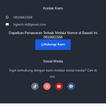
Kontak Kami
0816661568
bgtech.id@gmail.com
Dapatkan Penawaran Terbaik Melalui Nomor di Bawah Ini
0816661568
Hubungi Kami
Sosial Media
Ingin terhubung dengan kami melalui sosial media? Cek di
sini.
T
I
Y
F
i
n
o
a
k
s
u
c
t
t
t
e
o
a
u
b
k
g
b
o
r
e
o