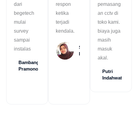
dari
respon
pemasang
begetech
ketika
an cctv di
mulai
terjadi
toko kami.
survey
kendala.
biaya juga
sampai
masih
Siti
instalas
masuk
Handayani
akal.
Bambang
Pramono
Putri
Indahwati