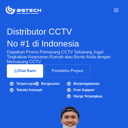
Skip
Main
to
Men
content
Distributor CCTV
No #1 di Indonesia
Dapatkan Promo Pemasang CCTV Sekarang Juga!
Tingkatkan Keamanan Rumah atau Bisnis Anda dengan
Memasang CCTV.
Chat Kami
Portofolio Project
Terpercaya
Bergaransi
Berpengalaman
Teknisi Amanah
Free Support
Harga Terjangkau