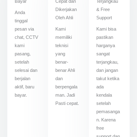
Bayar
Cepat dan
Terjangkau
Dikerjakan
& Free
Anda
Oleh Ahli
Support
tinggal
pesan via
Kami
Kami bisa
chat, CCTV
memiliki
pastikan
kami
teknisi
harganya
pasang,
yang
sangat
setelah
benar-
terjangkau,
selesai dan
benar Ahli
dan jangan
berjalan
dan
takut ketika
aktif, baru
berpengala
ada
bayar.
man. Jadi
kendala
Pasti cepat.
setelah
pemasanga
n. Karena
free
support dan