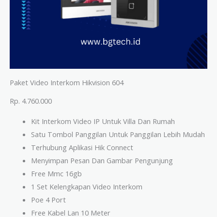
Paket Video Interkom Hikvision 604
Rp. 4.760.000
Kit Interkom Video IP Untuk Villa Dan Rumah
Satu Tombol Panggilan Untuk Panggilan Lebih Mudah
Terhubung Aplikasi Hik Connect
Menyimpan Pesan Dan Gambar Pengunjung
Free Mmc 16gb
1 Set Kelengkapan Video Interkom
Poe 4 Port
Free Kabel Lan 10 Meter